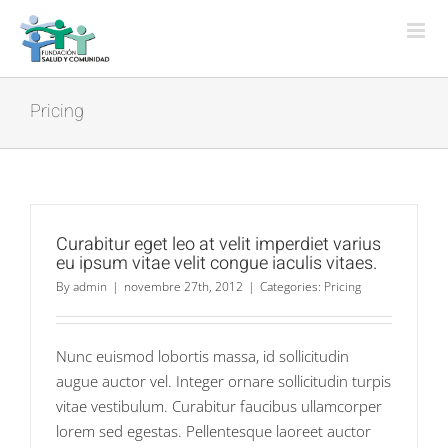
Skip
to
content
Pricing
Curabitur eget leo at velit imperdiet varius
eu ipsum vitae velit congue iaculis vitaes.
By
admin
|
novembre 27th, 2012
|
Categories:
Pricing
Nunc euismod lobortis massa, id sollicitudin
augue auctor vel. Integer ornare sollicitudin turpis
vitae vestibulum. Curabitur faucibus ullamcorper
lorem sed egestas. Pellentesque laoreet auctor